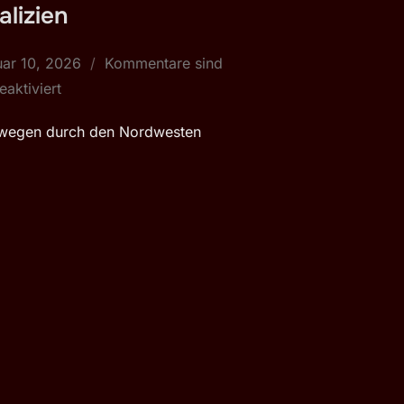
alizien
fentlicht
uar 10, 2026
Kommentare sind
eaktiviert
r)wegen durch den Nordwesten