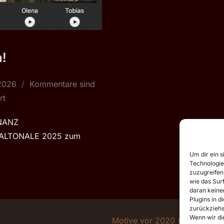
n!
t
 2026
Kommentare sind
rt
NANZ
 ALTONALE 2025 zum
Um dir ein s
Technologie
zuzugreifen
wie das Surf
daran keiner
Plugins in d
zurückziehs
Wenn wir die
Motive vor 2020 (flickr.tobia