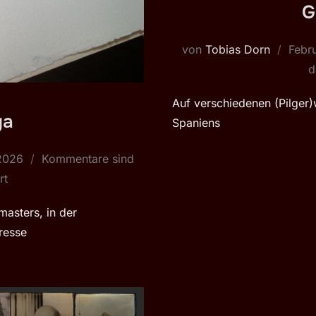
G
Veröf
von
Tobias Dorn
Febr
am
d
Auf verschiedenen (Pilge
ya
Spaniens
t
 2026
Kommentare sind
rt
masters, in der
resse