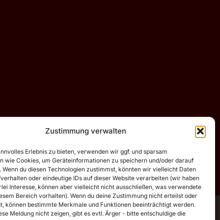
Zustimmung verwalten
innvolles Erlebnis zu bieten, verwenden wir ggf. und sparsam
n wie Cookies, um Geräteinformationen zu speichern und/oder darauf
. Wenn du diesen Technologien zustimmst, könnten wir vielleicht Daten
verhalten oder eindeutige IDs auf dieser Website verarbeiten (wir haben
lei Interesse, können aber vielleicht nicht ausschließen, was verwendete
iesem Bereich vorhalten). Wenn du deine Zustimmung nicht erteilst oder
t, können bestimmte Merkmale und Funktionen beeinträchtigt werden.
se Meldung nicht zeigen, gibt es evtl. Ärger - bitte entschuldige die
sdorn.de)