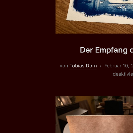
Der Empfang d
Veröffentlich
von
Tobias Dorn
Februar 10,
am
deaktivie