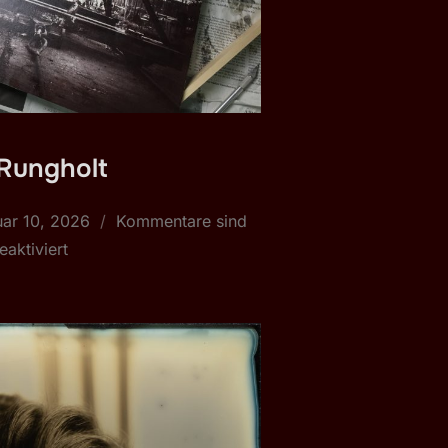
 Rungholt
fentlicht
uar 10, 2026
Kommentare sind
eaktiviert