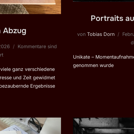
Portraits a
n Abzug
Veröf
von
Tobias Dorn
Febr
am
d
t
 2026
Kommentare sind
rt
Unikate – Momentaufnahmen
genommen wurde
 viele ganz verschiedene
eresse und Zeit gewidmet
 bezaubernde Ergebnisse