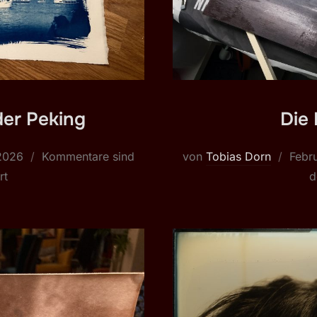
er Peking
Die
t
Veröf
 2026
Kommentare sind
von
Tobias Dorn
Febr
am
rt
d