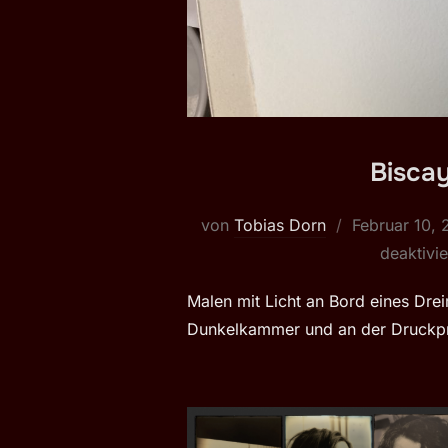
Bisca
Veröffentlich
von
Tobias Dorn
Februar 10,
am
deaktivie
Malen mit Licht an Bord eines Drei
Dunkelkammer und an der Druckp