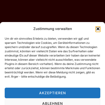
Beitragsnavigation
Zustimmung verwalten
Previous
Previous
Um dir ein sinnvolles Erlebnis zu bieten, verwenden wir ggf. und
sparsam Technologien wie Cookies, um Geräteinformationen zu
Listen!
speichern und/oder darauf zuzugreifen. Wenn du diesen Technologien
zustimmst, könnten wir vielleicht Daten wie das Surfverhalten oder
eindeutige IDs auf dieser Website verarbeiten (wir haben daran keinerlei
Interesse, können aber vielleicht nicht ausschließen, was verwendete
Plugins in diesem Bereich vorhalten). Wenn du deine Zustimmung nicht
erteilst oder zurückziehst, können bestimmte Merkmale und Funktionen
beeinträchtigt werden. Wenn wir diese Meldung nicht zeigen, gibt es
evtl. Ärger - bitte entschuldige die Belästigung.
Motive vor 2020 (flickr.tobiasdorn.de)
AKZEPTIEREN
Impressum / Datenschutzerklärung
ABLEHNEN