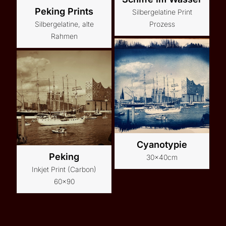
Peking Prints
Silbergelatine Print
Silbergelatine, alte
Prozess
Rahmen
Cyanotypie
Peking
30x40cm
Inkjet Print (Carbon)
60x90