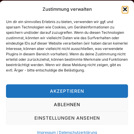
Beitragsnavigation
Zustimmung verwalten
Previous
Previous
Um dir ein sinnvolles Erlebnis zu bieten, verwenden wir ggf. und
sparsam Technologien wie Cookies, um Geräteinformationen zu
Die Rungholt
speichern und/oder darauf zuzugreifen. Wenn du diesen Technologien
zustimmst, könnten wir vielleicht Daten wie das Surfverhalten oder
eindeutige IDs auf dieser Website verarbeiten (wir haben daran keinerlei
Interesse, können aber vielleicht nicht ausschließen, was verwendete
Plugins in diesem Bereich vorhalten). Wenn du deine Zustimmung nicht
erteilst oder zurückziehst, können bestimmte Merkmale und Funktionen
beeinträchtigt werden. Wenn wir diese Meldung nicht zeigen, gibt es
evtl. Ärger - bitte entschuldige die Belästigung.
Motive vor 2020 (flickr.tobiasdorn.de)
AKZEPTIEREN
Impressum / Datenschutzerklärung
ABLEHNEN
EINSTELLUNGEN ANSEHEN
Copyright © 2026 Tobias Dorn
Inspiro Theme
von
WPZOOM
Impressum / Datenschutzerklärung