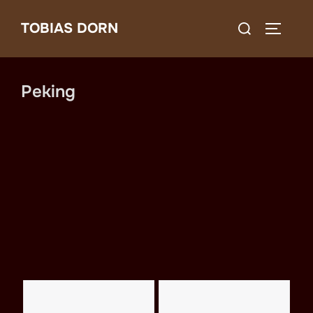
Zum
Suchen
TOBIAS DORN
Inhalt
SEITEN
nach:
springen
Peking