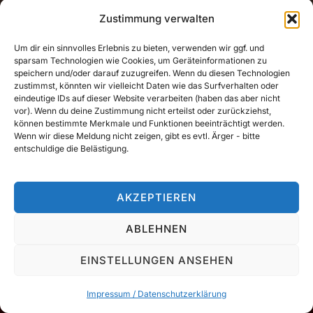
Zustimmung verwalten
Motive vor 2020 (flickr.tobiasdorn.de)
Impressum / Datenschutzerklärung
Um dir ein sinnvolles Erlebnis zu bieten, verwenden wir ggf. und
sparsam Technologien wie Cookies, um Geräteinformationen zu
speichern und/oder darauf zuzugreifen. Wenn du diesen Technologien
zustimmst, könnten wir vielleicht Daten wie das Surfverhalten oder
Copyright © 2026 Tobias Dorn
eindeutige IDs auf dieser Website verarbeiten (haben das aber nicht
vor). Wenn du deine Zustimmung nicht erteilst oder zurückziehst,
Inspiro Theme
by
WPZOOM
können bestimmte Merkmale und Funktionen beeinträchtigt werden.
Wenn wir diese Meldung nicht zeigen, gibt es evtl. Ärger - bitte
entschuldige die Belästigung.
AKZEPTIEREN
ABLEHNEN
EINSTELLUNGEN ANSEHEN
Impressum / Datenschutzerklärung