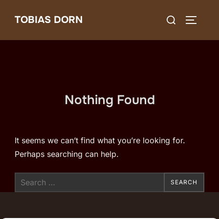
Skip
Search
TOBIAS DORN
to
TOGGLE
for:
content
Nothing Found
It seems we can’t find what you’re looking for.
Perhaps searching can help.
Search
SEARCH
for: